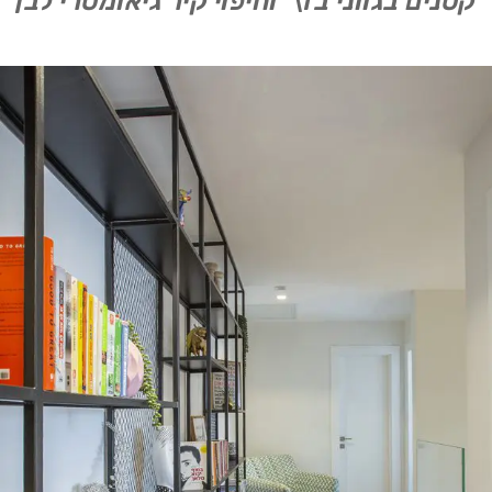
קטנים בגווני בז\' וחיפוי קיר גיאומטרי לבן