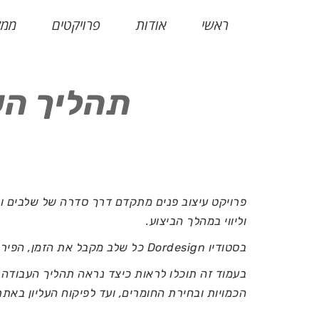
ראשי
אודות
פרויקטים
ממל
תהליך הע
פרויקט עיצוב פנים מתקדם דרך סדרה של שלבים וה
וליווי במהלך הביצוע.
בסטודיו Dordesign כל שלב מקבל את הזמן, הפירוט וההתייחסות המקצועית הנדרשים לו, תוך שמירה על קשר בין הרעיון העיצובי, התכנון, התקציב והביצוע.
בעמוד זה תוכלו לראות כיצד נראה תהליך העבודה 
הכמויות ובחירת החומרים, ועד לפיקוח העליון באת