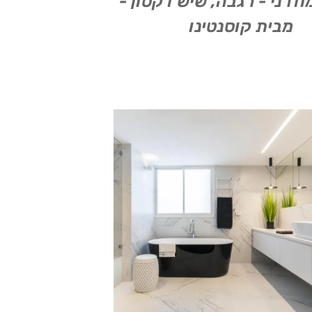
דרני - רגבה, שיש דקטון -
מבית קוסנטינו